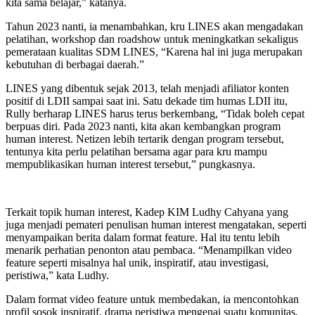
kita sama belajar,” katanya.
Tahun 2023 nanti, ia menambahkan, kru LINES akan mengadakan
pelatihan, workshop dan roadshow untuk meningkatkan sekaligus
pemerataan kualitas SDM LINES, “Karena hal ini juga merupakan
kebutuhan di berbagai daerah.”
LINES yang dibentuk sejak 2013, telah menjadi afiliator konten
positif di LDII sampai saat ini. Satu dekade tim humas LDII itu,
Rully berharap LINES harus terus berkembang, “Tidak boleh cepat
berpuas diri. Pada 2023 nanti, kita akan kembangkan program
human interest. Netizen lebih tertarik dengan program tersebut,
tentunya kita perlu pelatihan bersama agar para kru mampu
mempublikasikan human interest tersebut,” pungkasnya.
Terkait topik human interest, Kadep KIM Ludhy Cahyana yang
juga menjadi pemateri penulisan human interest mengatakan, seperti
menyampaikan berita dalam format feature. Hal itu tentu lebih
menarik perhatian penonton atau pembaca. “Menampilkan video
feature seperti misalnya hal unik, inspiratif, atau investigasi,
peristiwa,” kata Ludhy.
Dalam format video feature untuk membedakan, ia mencontohkan
profil sosok inspiratif, drama peristiwa mengenai suatu komunitas,