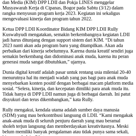
dan Media (KIM) DPP LDII dan Pokja LINES menggelar
Musyawarah Kerja di Cipanas, Bogor pada Sabtu (3/12) dalam
rangka menyusun program kerja 2023. Kegiatan ini sekaligus
mengevaluasi kinerja dan program tahun 2022.
Ketua DPP LDII Koordinator Bidang KIM DPP LDII Rully
Kuswahyudi mengatakan, semakin berkembangnya kegiatan LDII
jadi harus ditunjang dengan support sistem dari KIM. “Di tahun
2023 nanti akan ada program baru yang ditampilkan. Akan ada
perbaikan dari kinerja sebelumnya. Karena dunia kreatif sendiri juga
semakin berkembang dan didominasi anak muda, karena itu peran
generasi muda sangat dibutuhkan,” ujarnya.
Dunia digital kreatif adalah pasar untuk rentang usia milenial 20-40
menurutnya hal itu menjadi wadah yang pas bagi para anak muda
menyebarkan konten positif dengan berbagai macam platform media
sosial. “Selera, kinerja, dan kecepatan dimiliki para anak muda itu.
Tidak hanya di DPP LDII namun juga di berbagai daerah. Ini patut
disyukuri dan terus dikembangkan,” kata Rully.
Rully mengakui, kendala utama adalah sumber daya manusia
(SDM) yang mau berkontribusi langsung di LDII. “Kami mengakak
anak-anak muda di seluruh penjuru daerah yang mau beramal
sholeh terjun langsung dan memberdayakan kreativitasnya. Meski
belum memiliki banyak pengalaman atau tidak punya sama sekali,